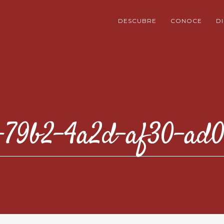
DESCUBRE
CONOCE
D
-79b2-4a2d-af30-ad0