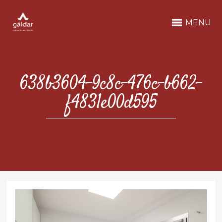
MENU
638b3604-9c8c-476c-b662-
f4831e00d595