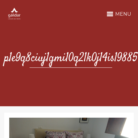
MENU
p1e9q8ciuj1gmi10q21k0j14is19885