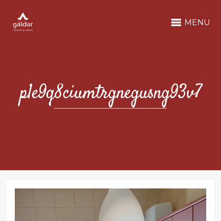
MENU
p1e9q8ciumtrgnegusng93v7