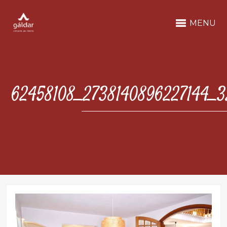
MENU
62458108_2738140896227144_3