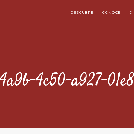
DESCUBRE
CONOCE
D
-4a9b-4c50-a927-01e