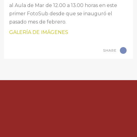
al Aula de Mar de 12.00 a 13.00 horas en este
primer FotoSub desde que se inauguró el
pasado mes de febrero.
GALERÍA DE IMÁGENES
SHARE