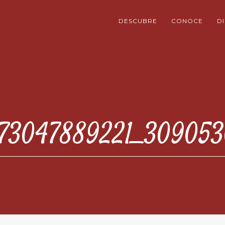
DESCUBRE
CONOCE
D
73047889221_30905