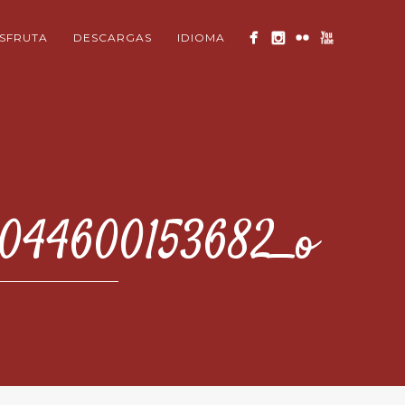
ISFRUTA
DESCARGAS
IDIOMA
3044600153682_o