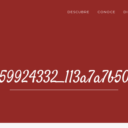
DESCUBRE
CONOCE
D
59924332_113a7a7b5