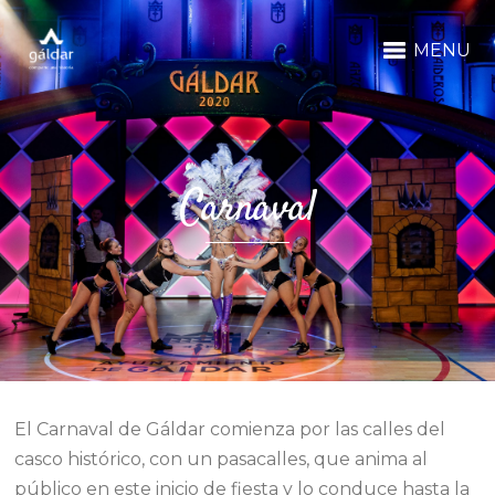
MENU
Carnaval
El Carnaval de Gáldar comienza por las calles del
casco histórico, con un pasacalles, que anima al
público en este inicio de fiesta y lo conduce hasta la