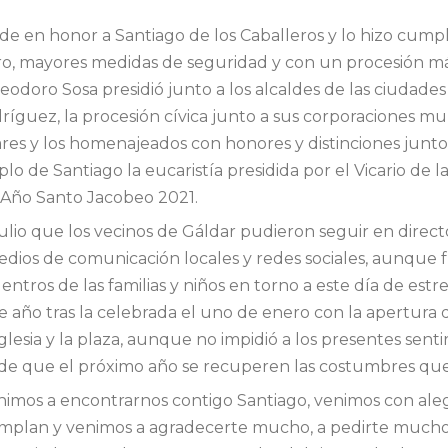
e en honor a Santiago de los Caballeros y lo hizo cumpli
o, mayores medidas de seguridad y con un procesión más l
 Teodoro Sosa presidió junto a los alcaldes de las ciuda
íguez, la procesión cívica junto a sus corporaciones mu
tares y los homenajeados con honores y distinciones junto 
 de Santiago la eucaristía presidida por el Vicario de la 
 Año Santo Jacobeo 2021.
julio que los vecinos de Gáldar pudieron seguir en direct
medios de comunicación locales y redes sociales, aunqu
cuentros de las familias y niños en torno a este día de es
 año tras la celebrada el uno de enero con la apertura d
lesia y la plaza, aunque no impidió a los presentes sentir,
za de que el próximo año se recuperen las costumbres que
“venimos a encontrarnos contigo Santiago, venimos con ale
umplan y venimos a agradecerte mucho, a pedirte mucho