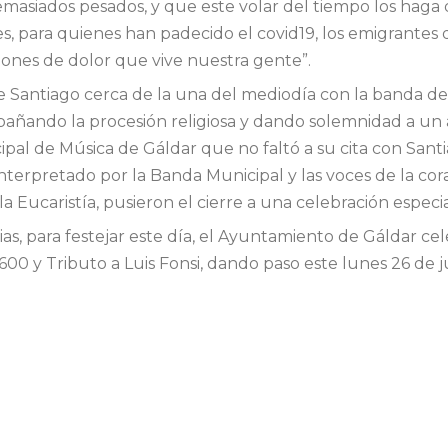
masiados pesados, y que este volar del tiempo los hag
s, para quienes han padecido el covid19, los emigrantes 
iones de dolor que vive nuestra gente”.
e Santiago cerca de la una del mediodía con la banda de
añando la procesión religiosa y dando solemnidad a un a
pal de Música de Gáldar que no faltó a su cita con Santi
o interpretado por la Banda Municipal y las voces de la cor
ucaristía, pusieron el cierre a una celebración especia
ias, para festejar este día, el Ayuntamiento de Gáldar ce
00 y Tributo a Luis Fonsi, dando paso este lunes 26 de julio