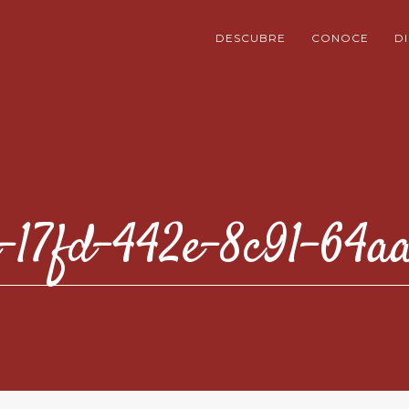
DESCUBRE
CONOCE
D
-17fd-442e-8c91-64a