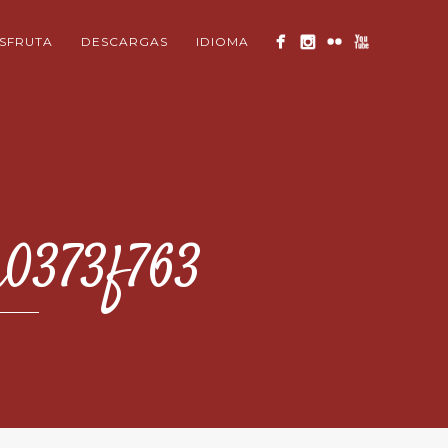
ISFRUTA
DESCARGAS
IDIOMA
a0373f763