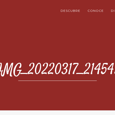
DESCUBRE
CONOCE
D
IMG_20220317_21454