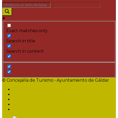
Exact matches only
Search in title
Search in content
© Concejalía de Turismo • Ayuntamiento de Gáldar
Descubre
Conoce
Disfruta
Descargas
Idioma