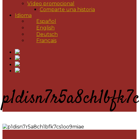
Vídeo promocional
Comparte una historia
Idioma
Español
English
Deutsch
Français
p1disn7r5a8ch1bfk7