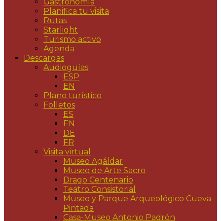
Gastronomía
Planifica tu visita
Rutas
Starlight
Turismo activo
Agenda
Descargas
Audioguías
ESP
EN
Plano turístico
Folletos
ES
EN
DE
FR
Visita virtual
Museo Agáldar
Museo de Arte Sacro
Drago Centenario
Teatro Consistorial
Museo y Parque Arqueológico Cueva
Pintada
Casa-Museo Antonio Padrón