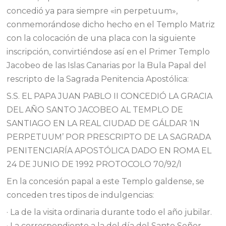
concedió ya para siempre «in perpetuum»,
conmemorándose dicho hecho en el Templo Matriz
con la colocación de una placa con la siguiente
inscripción, convirtiéndose así en el Primer Templo
Jacobeo de las Islas Canarias por la Bula Papal del
rescripto de la Sagrada Penitencia Apostólica:
S.S. EL PAPA JUAN PABLO II CONCEDIÓ LA GRACIA
DEL AÑO SANTO JACOBEO AL TEMPLO DE
SANTIAGO EN LA REAL CIUDAD DE GÁLDAR ‘IN
PERPETUUM’ POR PRESCRIPTO DE LA SAGRADA
PENITENCIARÍA APOSTÓLICA DADO EN ROMA EL
24 DE JUNIO DE 1992 PROTOCOLO 70/92/I
En la concesión papal a este Templo galdense, se
conceden tres tipos de indulgencias:
· La de la visita ordinaria durante todo el año jubilar.
· La correspondiente a la del día del Santo Señor