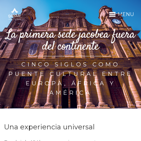
MENU
La primera sede jacobea fuera
del continente
CINCO SIGLOS COMO
PUENTE CULTURAL ENTRE
EUROPA, ÁFRICA Y
AMÉRICA
Una experiencia universal