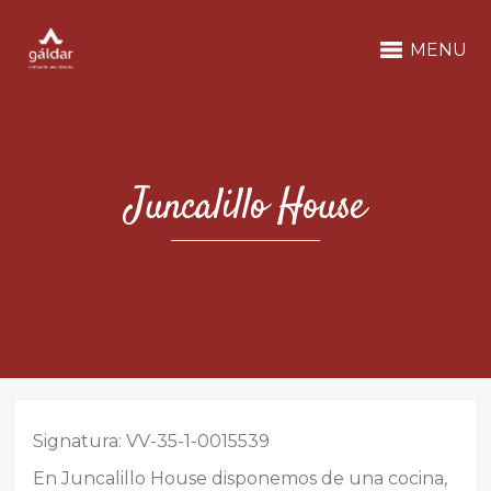
MENU
Juncalillo House
Signatura: VV-35-1-0015539
En Juncalillo House disponemos de una cocina,