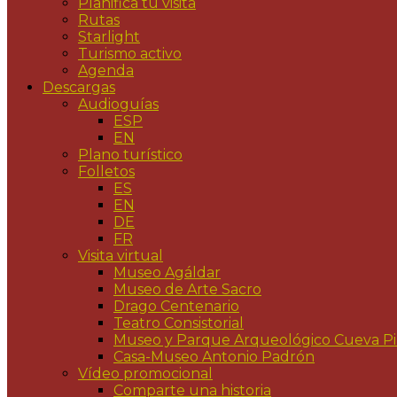
Planifica tu visita
Rutas
Starlight
Turismo activo
Agenda
Descargas
Audioguías
ESP
EN
Plano turístico
Folletos
ES
EN
DE
FR
Visita virtual
Museo Agáldar
Museo de Arte Sacro
Drago Centenario
Teatro Consistorial
Museo y Parque Arqueológico Cueva P
Casa-Museo Antonio Padrón
Vídeo promocional
Comparte una historia