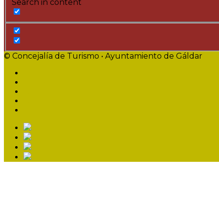
Search in content
© Concejalía de Turismo • Ayuntamiento de Gáldar
Descubre
Conoce
Disfruta
Descargas
Idioma