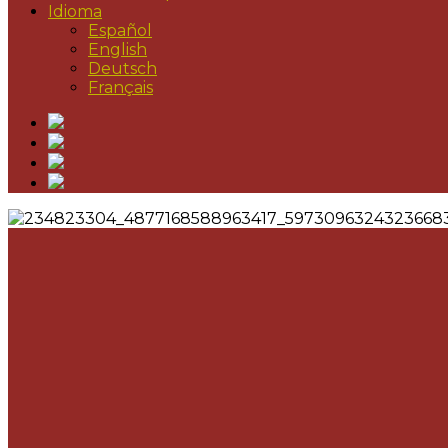
Idioma
Español
English
Deutsch
Français