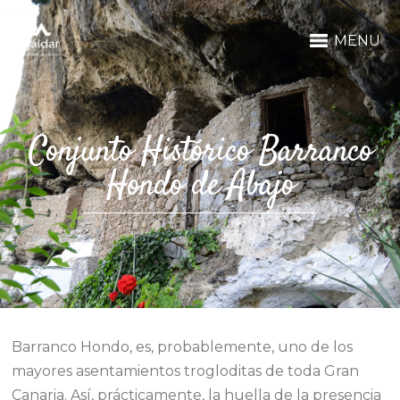
MENU
Conjunto Histórico Barranco
Hondo de Abajo
Barranco Hondo, es, probablemente, uno de los
mayores asentamientos trogloditas de toda Gran
Canaria. Así, prácticamente, la huella de la presencia