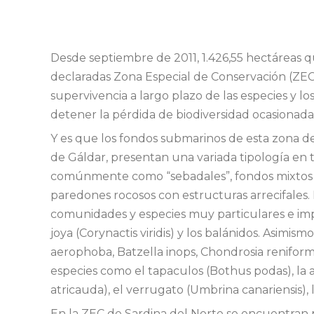
Desde septiembre de 2011, 1.426,55 hectáreas q
declaradas Zona Especial de Conservación (ZEC)
supervivencia a largo plazo de las especies y 
detener la pérdida de biodiversidad ocasionada
Y es que los fondos submarinos de esta zona de 
de Gáldar, presentan una variada tipología en 
comúnmente como “sebadales”, fondos mixtos ar
paredones rocosos con estructuras arrecifales.
comunidades y especies muy particulares e imp
joya (Corynactis viridis) y los balánidos. Asimis
aerophoba, Batzella inops, Chondrosia renifor
especies como el tapaculos (Bothus podas), la a
atricauda), el verrugato (Umbrina canariensis),
En la ZEC de Sardina del Norte se encuentran p