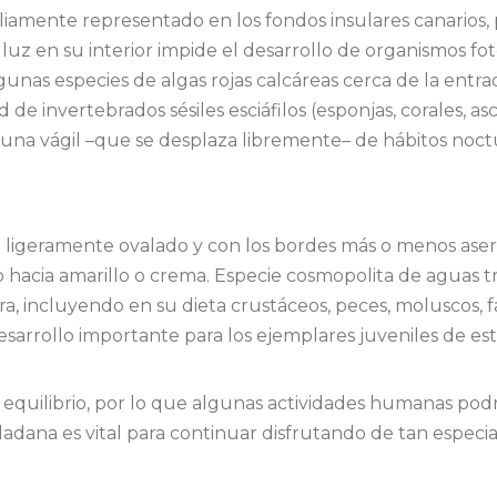
liamente representado en los fondos insulares canarios
e luz en su interior impide el desarrollo de organismos fo
gunas especies de algas rojas calcáreas cerca de la entrad
de invertebrados sésiles esciáfilos (esponjas, corales, asc
na vágil –que se desplaza libremente– de hábitos nocturn
ligeramente ovalado y con los bordes más o menos aserra
o hacia amarillo o crema. Especie cosmopolita de aguas tr
ra, incluyendo en su dieta crustáceos, peces, moluscos,
esarrollo importante para los ejemplares juveniles de es
o equilibrio, por lo que algunas actividades humanas pod
dadana es vital para continuar disfrutando de tan especi