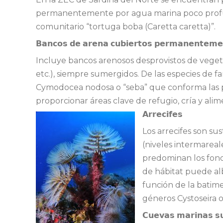
permanentemente por agua marina poco profund
comunitario “tortuga boba (Caretta caretta)”.
𝗕𝗮𝗻𝗰𝗼𝘀 𝗱𝗲 𝗮𝗿𝗲𝗻𝗮 𝗰𝘂𝗯𝗶𝗲𝗿𝘁𝗼𝘀 𝗽𝗲𝗿𝗺𝗮𝗻𝗲𝗻𝘁𝗲𝗺𝗲
Incluye bancos arenosos desprovistos de veget
etc.), siempre sumergidos. De las especies de f
Cymodocea nodosa o “seba” que conforma las p
proporcionar áreas clave de refugio, cría y al
𝗔𝗿𝗿𝗲𝗰𝗶𝗳𝗲𝘀
Los arrecifes son su
(niveles intermareal
predominan los fond
de hábitat puede al
función de la batime
géneros Cystoseira o
𝗖𝘂𝗲𝘃𝗮𝘀 𝗺𝗮𝗿𝗶𝗻𝗮𝘀 𝘀