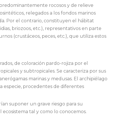
, predominantemente rocosos y de relieve
tosintéticos, relegados a los fondos marinos
a. Por el contrario, constituyen el hábitat
idias, briozoos, etc.), representativos en parte
os (crustáceos, peces, etc.), que utiliza estos
dos, de coloración pardo-rojiza por el
opicales y subtropicales. Se caracteriza por sus
 fanerógamas marinas y medusas. El archipiélago
ta especie, procedentes de diferentes
rían suponer un grave riesgo para su
al ecosistema tal y como lo conocemos.