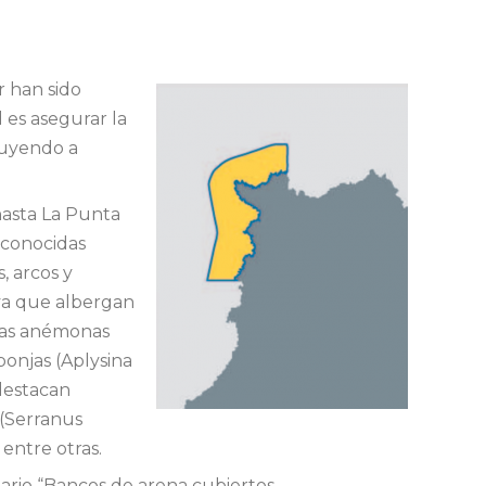
r han sido
 es asegurar la
buyendo a
hasta La Punta
 conocidas
, arcos y
 ya que albergan
 las anémonas
ponjas (Aplysina
destacan
 (Serranus
entre otras.
tario “Bancos de arena cubiertos