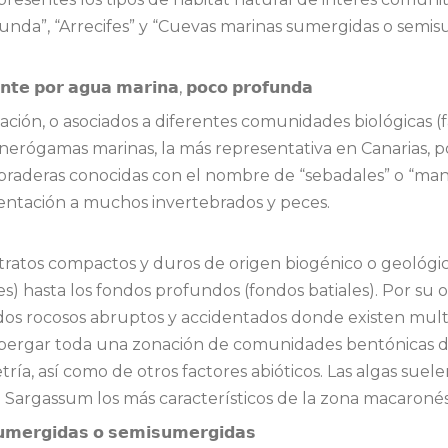
a”, “Arrecifes” y “Cuevas marinas sumergidas o semisum
𝘁𝗲 𝗽𝗼𝗿 𝗮𝗴𝘂𝗮 𝗺𝗮𝗿𝗶𝗻𝗮, 𝗽𝗼𝗰𝗼 𝗽𝗿𝗼𝗳𝘂𝗻𝗱𝗮
ación, o asociados a diferentes comunidades biológicas
anerógamas marinas, la más representativa en Canarias, p
raderas conocidas con el nombre de “sebadales” o “manc
imentación a muchos invertebrados y peces.
stratos compactos y duros de origen biogénico o geológi
es) hasta los fondos profundos (fondos batiales). Por su o
os rocosos abruptos y accidentados donde existen multi
bergar toda una zonación de comunidades bentónicas de e
tría, así como de otros factores abióticos. Las algas suel
 Sargassum los más característicos de la zona macaronés
𝗺𝗲𝗿𝗴𝗶𝗱𝗮𝘀 𝗼 𝘀𝗲𝗺𝗶𝘀𝘂𝗺𝗲𝗿𝗴𝗶𝗱𝗮𝘀