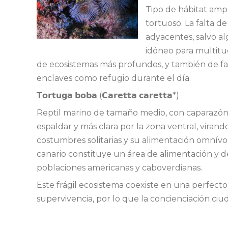
Tipo de hábitat amp
tortuoso. La falta d
adyacentes, salvo al
idóneo para multitud 
de ecosistemas más profundos, y también de fau
enclaves como refugio durante el día.
𝗧𝗼𝗿𝘁𝘂𝗴𝗮 𝗯𝗼𝗯𝗮 (𝗖𝗮𝗿𝗲𝘁𝘁𝗮 𝗰𝗮𝗿𝗲𝘁𝘁𝗮*)
Reptil marino de tamaño medio, con caparazón 
espaldar y más clara por la zona ventral, virand
costumbres solitarias y su alimentación omnívo
canario constituye un área de alimentación y d
poblaciones americanas y caboverdianas.
Este frágil ecosistema coexiste en una perfect
supervivencia, por lo que la concienciación ciu