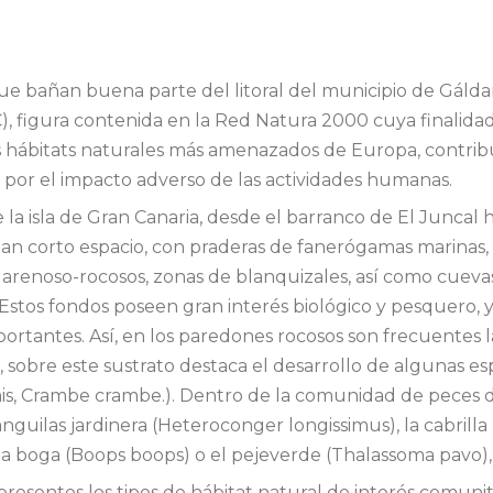
ue bañan buena parte del litoral del municipio de Gálda
, figura contenida en la Red Natura 2000 cuya finalidad
los hábitats naturales más amenazados de Europa, contri
 por el impacto adverso de las actividades humanas.
la isla de Gran Canaria, desde el barranco de El Juncal 
tan corto espacio, con praderas de fanerógamas marinas,
enoso-rocosos, zonas de blanquizales, así como cuevas
 Estos fondos poseen gran interés biológico y pesquero,
ortantes. Así, en los paredones rocosos son frecuentes
mo, sobre este sustrato destaca el desarrollo de algunas es
mis, Crambe crambe.). Dentro de la comunidad de peces 
nguilas jardinera (Heteroconger longissimus), la cabrilla
 la boga (Boops boops) o el pejeverde (Thalassoma pavo), 
resentes los tipos de hábitat natural de interés comuni