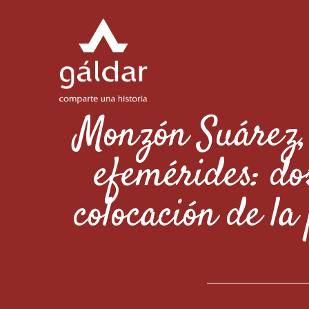
Monzón Suárez, 
efemérides: dos
colocación de la