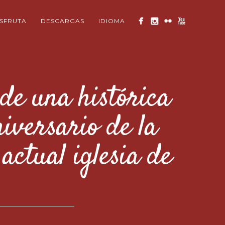
ISFRUTA
DESCARGAS
IDIOMA
de una histórica
niversario de la
actual iglesia de