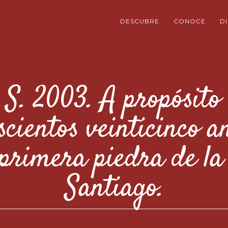
DESCUBRE
CONOCE
D
S. 2003. A propósito 
cientos veinticinco a
 primera piedra de la 
Santiago.